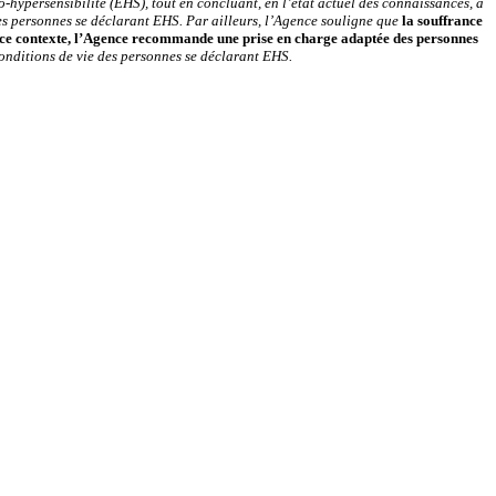
o-hypersensibilité (EHS), tout en concluant, en l’état actuel des connaissances, à
les personnes se déclarant EHS. Par ailleurs, l’Agence souligne que
la souffrance
ns ce contexte, l’Agence recommande une prise en charge adaptée des personnes
onditions de vie des personnes se déclarant EHS.