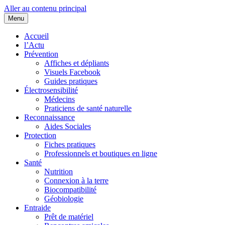
Aller au contenu principal
Menu
Cœurs d'EHS
Association d'Êtres Humains Sensibles et Solidaires pour une entraide
Accueil
l’Actu
Prévention
Affiches et dépliants
Visuels Facebook
Guides pratiques
Électrosensibilité
Médecins
Praticiens de santé naturelle
Reconnaissance
Aides Sociales
Protection
Fiches pratiques
Professionnels et boutiques en ligne
Santé
Nutrition
Connexion à la terre
Biocompatibilité
Géobiologie
Entraide
Prêt de matériel