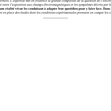
ernées. L’expertise met en évidence la grande complexité de la question de l’électr
té entre l’exposition aux champs électromagnétiques et les symptômes décrits par 
une réalité vécue les conduisant à adapter leur quotidien pour y faire face. Da
t en place des études dont les conditions expérimentales prennent en compte les c