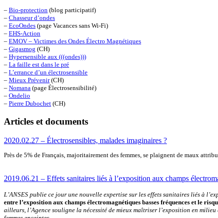
–
Bio-protection
(blog participatif)
–
Chasseur d’ondes
–
EcoOndes
(page Vacances sans Wi-Fi)
–
EHS-Action
–
EMOV – Victimes des Ondes Électro Magnétiques
–
Gigasmog
(CH)
–
Hypersensible aux (((ondes)))
–
La faille est dans le pré
–
L’errance d’un électrosensible
–
Mieux Prévenir
(CH)
–
Nomana
(page Électrosensibilité)
–
Ondelio
–
Pierre Dubochet
(CH)
Articles et documents
2020.02.27 – Électrosensibles, malades imaginaires ?
Près de 5% de Français, majoritairement des femmes, se plaignent de maux attribué
2019.06.21 – Effets sanitaires liés à l’exposition aux champs électro
L’ANSES publie ce jour une nouvelle expertise sur les effets sanitaires liés à l
entre l’exposition aux champs électromagnétiques basses fréquences et le risqu
ailleurs, l’Agence souligne la nécessité de mieux maîtriser l’exposition en milie
femmes enceintes.