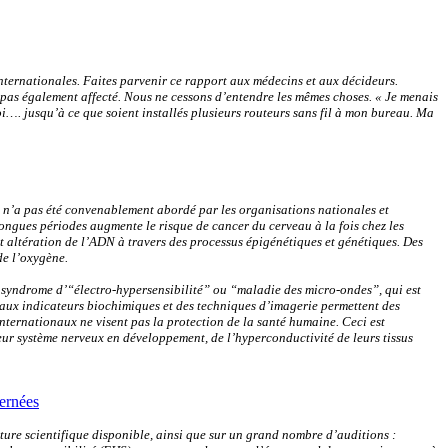
ternationales. Faites parvenir ce rapport aux médecins et aux décideurs.
pas également affecté. Nous ne cessons d’entendre les mêmes choses. « Je menais
i…. jusqu’à ce que soient installés plusieurs routeurs sans fil à mon bureau. Ma
i n’a pas été convenablement abordé par les organisations nationales et
longues périodes augmente le risque de cancer du cerveau à la fois chez les
t altération de l’ADN à travers des processus épigénétiques et génétiques. Des
de l’oxygène.
 syndrome d’“électro-hypersensibilité” ou “maladie des micro-ondes”, qui est
aux indicateurs biochimiques et des techniques d’imagerie permettent des
ternationaux ne visent pas la protection de la santé humaine. Ceci est
leur système nerveux en développement, de l’hyperconductivité de leurs tissus
cernées
rature scientifique disponible, ainsi que sur un grand nombre d’auditions :