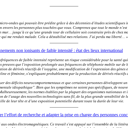
ro-ondes qui pouvait être prédite grâce à des décennies d’études scientifiques in
n envers les personnes plus touchées que vous. Comprenez que tout le monde n’est 
on mur… jusqu’à ce qu’une grande tour de cellulaire soit construite près de chez mo
e qui me rendait malade. Cela a déstabilisé mes relations. J’ai perdu ma liberté… »
ments non ionisants de faible intensité : état des lieux international
fréquences de faible intensité représente un risque considérable pour la santé qu
des preuves que l’exposition prolongée aux fréquences de téléphonie mobile sur de 
tion de dérivés réactifs de l’oxygène, une modification de l’expression des gènes e
culine et féminine, s’expliquant probablement par la production de dérivés réactifs 
quer des déficits neurocomportementaux et que certaines personnes développent un
entale idiopathique”. Bien que les symptômes ne soient pas spécifiques, de nouve
alheureusement, les normes établies par la plupart des organismes nationaux et in
 de l’usage des nouvelles technologies sans fil, de la plus grande sensibilité de 
le de leur tête et d’une exposition potentielle durant toute la durée de leur vie.
r l’effort de recherche et adapter la prise en charge des personnes con
té aux ondes électromagnétiques. Ce travail s’est appuyé sur l’ensemble de la litté