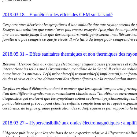
2019.03.18 – Enquête sur les effets des CEM sur la santé
Ces personnes décrivent les symptômes d’une maladie due aux rayonnements de mic
Essayez une solution que vous n’avez pas encore essayée. Ayez plus de compassio
une vie normale jusqu’à ce que des compteurs intelligents soient installés sur m
famille n’a pas compris ce que je vivais. Il m’a fallu du temps pour comprendre c
2018.05.31 – Effets sanitaires thermiques et non thermiques des rayonne
Résumé
: L’exposition aux champs électromagnétiques basses fréquences et radio
internationales telles que l’Organisation mondiale de la Santé. Il existe de soli
humains et les animaux. Le(s) mécanisme(s) responsable(s) implique(nt) une forma
études in vivo et in vitro démontrent des effets néfastes sur la reproduction mas
De plus en plus d’éléments tendent à montrer que les expositions peuvent provo
l’un des différents syndromes communément classés sous “intolérance environnem
diagnostics qui excluent que les symptômes soient seulement psychosomatiques. M
particulièrement préoccupant chez les enfants, compte tenu de la rapide expansion
cérébraux, de la plus grande pénétration des radiofréquences par rapport à la tail
2018.03.27 – Hypersensibilité aux ondes électromagnétiques : amplifie
L’Agence publie ce jour les résultats de son expertise relative à l’hypersensibili