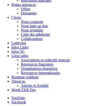
Rencontres amicales
Petites annonces
Offres
Demandes
l’Asso
Nous contacter
Nous faire un don
Nous rejoindre
Carte des adhérents
Collaborations
Lobbying
Infos Linky
Infos 5G
Liens utiles
Associations et collectifs français
Ressources françaises
Organisations étrangères
Ressources internationales
Boutique solidaire
About us
Articles in English
World EHS Day
YouTube
Facebook