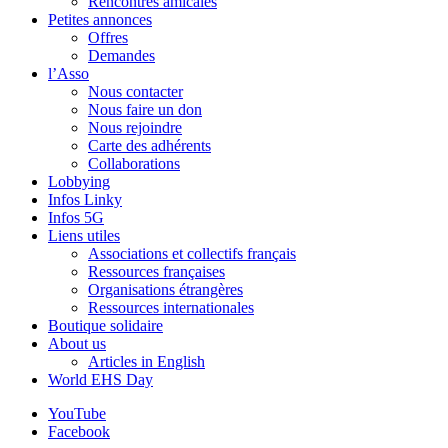
Rencontres amicales
Petites annonces
Offres
Demandes
l’Asso
Nous contacter
Nous faire un don
Nous rejoindre
Carte des adhérents
Collaborations
Lobbying
Infos Linky
Infos 5G
Liens utiles
Associations et collectifs français
Ressources françaises
Organisations étrangères
Ressources internationales
Boutique solidaire
About us
Articles in English
World EHS Day
YouTube
Facebook