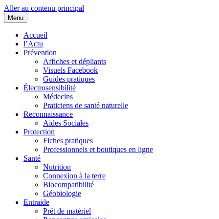
Aller au contenu principal
Menu
Cœurs d'EHS
Association d'Êtres Humains Sensibles et Solidaires pour une entraide
collaborative.
Accueil
l’Actu
Prévention
Affiches et dépliants
Visuels Facebook
Guides pratiques
Électrosensibilité
Médecins
Praticiens de santé naturelle
Reconnaissance
Aides Sociales
Protection
Fiches pratiques
Professionnels et boutiques en ligne
Santé
Nutrition
Connexion à la terre
Biocompatibilité
Géobiologie
Entraide
Prêt de matériel