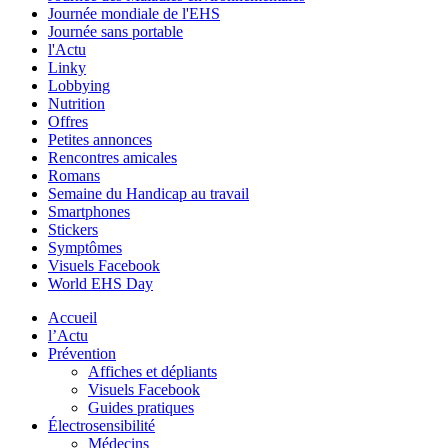
Journée mondiale de l'EHS
Journée sans portable
l'Actu
Linky
Lobbying
Nutrition
Offres
Petites annonces
Rencontres amicales
Romans
Semaine du Handicap au travail
Smartphones
Stickers
Symptômes
Visuels Facebook
World EHS Day
Accueil
l’Actu
Prévention
Affiches et dépliants
Visuels Facebook
Guides pratiques
Électrosensibilité
Médecins