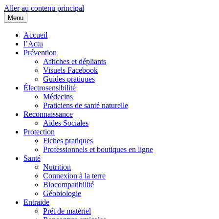
Aller au contenu principal
Menu
Cœurs d'EHS
Association d'Êtres Humains Sensibles et Solidaires pour une entraide
collaborative.
Accueil
l’Actu
Prévention
Affiches et dépliants
Visuels Facebook
Guides pratiques
Électrosensibilité
Médecins
Praticiens de santé naturelle
Reconnaissance
Aides Sociales
Protection
Fiches pratiques
Professionnels et boutiques en ligne
Santé
Nutrition
Connexion à la terre
Biocompatibilité
Géobiologie
Entraide
Prêt de matériel