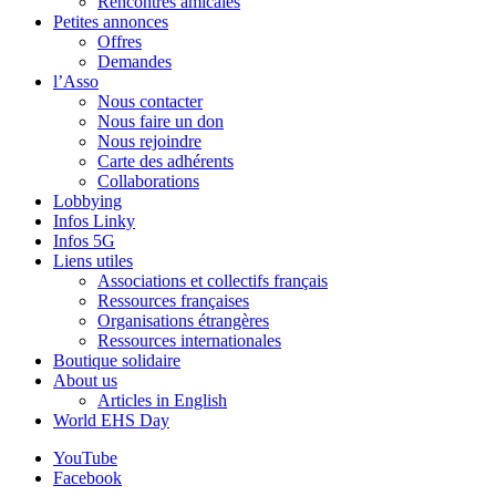
Rencontres amicales
Petites annonces
Offres
Demandes
l’Asso
Nous contacter
Nous faire un don
Nous rejoindre
Carte des adhérents
Collaborations
Lobbying
Infos Linky
Infos 5G
Liens utiles
Associations et collectifs français
Ressources françaises
Organisations étrangères
Ressources internationales
Boutique solidaire
About us
Articles in English
World EHS Day
YouTube
Facebook