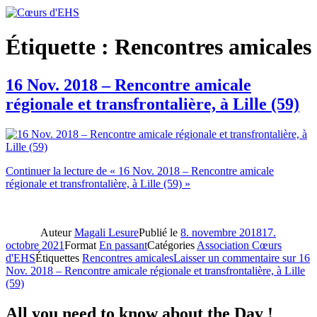
Étiquette :
Rencontres amicales
16 Nov. 2018 – Rencontre amicale
régionale et transfrontalière, à Lille (59)
Continuer la lecture
de « 16 Nov. 2018 – Rencontre amicale
régionale et transfrontalière, à Lille (59) »
Auteur
Magali Lesure
Publié le
8. novembre 2018
17.
octobre 2021
Format
En passant
Catégories
Association Cœurs
d'EHS
Étiquettes
Rencontres amicales
Laisser un commentaire
sur 16
Nov. 2018 – Rencontre amicale régionale et transfrontalière, à Lille
(59)
All you need to know about the Day !