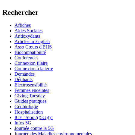
Rechercher
Affiches
Aides Sociales
Antioxydants
Articles in English
Asso Cœurs d'EHS
Biocompatibilité
Conférences
Connexion filaire
Connexion à la terre
Demandes
Dépliants
Electrosensibilité
Femmes enceintes
Giving Tuesday
Guides pratiques
Géobiologie
Hospitalisation
ICE "Stop (((5G)))"
Infos 5G
Journée contre la 5G
Journée des Maladies environnementales