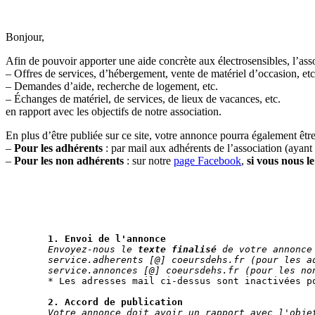
Bonjour,
Afin de pouvoir apporter une aide concrète aux électrosensibles, l’as
– Offres de services, d’hébergement, vente de matériel d’occasion, etc
– Demandes d’aide, recherche de logement, etc.
– Échanges de matériel, de services, de lieux de vacances, etc.
en rapport avec les objectifs de notre association.
En plus d’être publiée sur ce site, votre annonce pourra également être
–
Pour les adhérents
: par mail aux adhérents de l’association (ayan
–
Pour les non adhérents
: sur notre
page Facebook
,
si vous nous 
Créer et mettre en ligne une annonce prend du temps et nous manquo
Merci de respecter les étapes ci-dessous pour nous faire gagner du te
1.
Envoi de l'annonce
Envoyez-nous le 
texte finalisé
 de votre annonce
service.adherents [@] coeursdehs.fr (pour les a
service.annonces [@] coeursdehs.fr (pour les no
* Les adresses mail ci-dessus sont inactivées p
2. Accord de publication
Votre annonce doit avoir un rapport avec l'obje