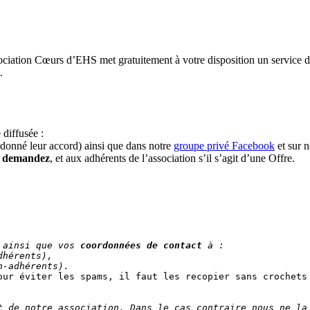
sociation Cœurs d’EHS met gratuitement à votre disposition un service d
.
 diffusée :
t donné leur accord) ainsi que dans notre
groupe privé Facebook
et sur 
le demandez
, et aux adhérents de l’association s’il s’agit d’une Offre.
ns de bénévoles.
mps.
 ainsi que vos 
coordonnées de contact
 à :
dhérents),
n-adhérents).
our éviter les spams, il faut les recopier sans crochets
t de notre association. Dans le cas contraire nous ne la