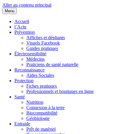
Aller au contenu principal
Menu
Cœurs d'EHS
Association d'Êtres Humains Sensibles et Solidaires pour une entraide
Accueil
l’Actu
Prévention
Affiches et dépliants
Visuels Facebook
Guides pratiques
Électrosensibilité
Médecins
Praticiens de santé naturelle
Reconnaissance
Aides Sociales
Protection
Fiches pratiques
Professionnels et boutiques en ligne
Santé
Nutrition
Connexion à la terre
Biocompatibilité
Géobiologie
Entraide
Prêt de matériel