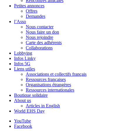
Rencontres amicales
Petites annonces
Offres
Demandes
l’Asso
Nous contacter
Nous faire un don
Nous rejoindre
Carte des adhérents
Collaborations
Lobbying
Infos Linky
Infos 5G
Liens utiles
Associations et collectifs français
Ressources françaises
Organisations étrangères
Ressources internationales
Boutique solidaire
About us
Articles in English
World EHS Day
YouTube
Facebook