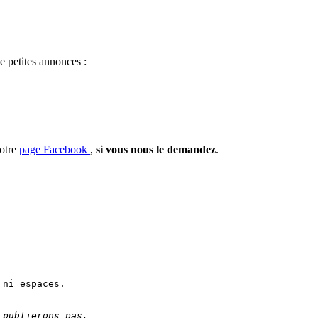
e petites annonces :
notre
page Facebook
,
si vous nous le demandez
.
 ni espaces.
 publierons pas. 