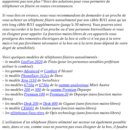
supportent pas non plus ! Voici des solutions pour vous permettre de
téléphoner en filaire en toutes circonstances.
Si vous êtes en errance, nous vous recommandons de demander à un proche de
vous acheter un téléphone filaire autoalimenté par son câble RJ11 ainsi qu’un
très long câble RJ11 supplémentaire (jusqu’à 30 mètres). Vous pourrez ainsi
vous raccorder à la box d’un proche ou d’une personne bienveillante et vous
en éloigner pour appeler. La fonction mains-libres de ces appareils vous
protègera des remontées électriques de la box si celle-ci n’est pas à la terre
mais n’est pas forcément nécessaire si la box est à la terre (tout dépend de votre
degré de sensibilité).
Voici quelques modèles de téléphones filaires autoalimentés :
– le modèle
LiteFon 2020
de Piezo (pour les personnes sensibles préférant
utiliser le combiné)
– les gammes
Advanced
et
Comfort
d’Alcatel
– le modèle
PhoneEasy 312cs
de Doro
– le modèle
Xtra 1110
de SwissVoice
– les modèles
6710a
et
6730a
de la
gamme analogique
Mitel Aastra
– les modèles
200
et
300
de la
gamme Premium
Depaepe
– les modèles
Premium 100
et
Premium 20
de Depaepe (sans fonction mains-
libres)
– les modèles
Desk 200
et
Desk 400
de Gigaset (sans fonction mains-libres)
– le modèle
CE6601
de Uniden
(sans fonction mains-libres)
– les
téléphones fixes rétro
de Opis technology (sans fonction mains-libres)
L’utilisation d’un téléphone filaire alimenté sur secteur est également possible
mais, dans ce cas, comme vous ne pourrez pas vous éloigner de la box, il faudra