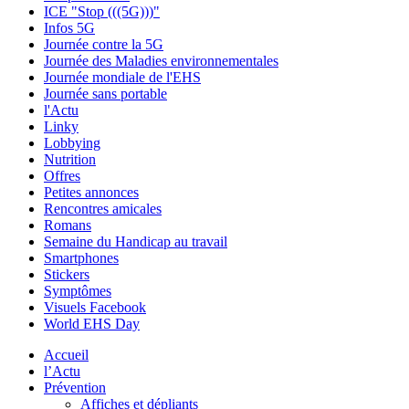
ICE "Stop (((5G)))"
Infos 5G
Journée contre la 5G
Journée des Maladies environnementales
Journée mondiale de l'EHS
Journée sans portable
l'Actu
Linky
Lobbying
Nutrition
Offres
Petites annonces
Rencontres amicales
Romans
Semaine du Handicap au travail
Smartphones
Stickers
Symptômes
Visuels Facebook
World EHS Day
Accueil
l’Actu
Prévention
Affiches et dépliants