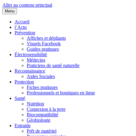
Aller au contenu principal
Menu
Cœurs d'EHS
Association d'Êtres Humains Sensibles et Solidaires pour une entraide
collaborative.
Accueil
l’Actu
Prévention
Affiches et dépliants
Visuels Facebook
Guides pratiques
Électrosensibilité
Médecins
Praticiens de santé naturelle
Reconnaissance
Aides Sociales
Protection
Fiches pratiques
Professionnels et boutiques en ligne
Santé
Nutrition
Connexion à la terre
Biocompatibilité
Géobiologie
Entraide
Prêt de matériel