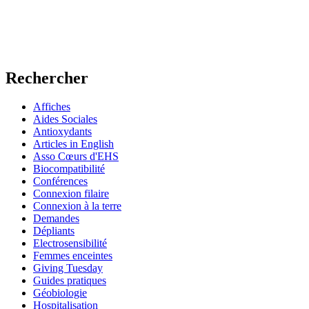
Rechercher
Affiches
Aides Sociales
Antioxydants
Articles in English
Asso Cœurs d'EHS
Biocompatibilité
Conférences
Connexion filaire
Connexion à la terre
Demandes
Dépliants
Electrosensibilité
Femmes enceintes
Giving Tuesday
Guides pratiques
Géobiologie
Hospitalisation