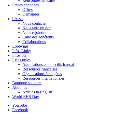
Rencontres amicales
Petites annonces
Offres
Demandes
l’Asso
Nous contacter
Nous faire un don
Nous rejoindre
Carte des adhérents
Collaborations
Lobbying
Infos Linky
Infos 5G
Liens utiles
Associations et collectifs français
Ressources françaises
Organisations étrangères
Ressources internationales
Boutique solidaire
About us
Articles in English
World EHS Day
YouTube
Facebook