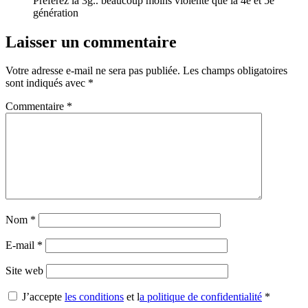
Préferez la 3g.. beaucoup moins violente que la 4e et 5e
génération
Laisser un commentaire
Votre adresse e-mail ne sera pas publiée.
Les champs obligatoires
sont indiqués avec
*
Commentaire
*
Nom
*
E-mail
*
Site web
J’accepte
les conditions
et l
a politique de confidentialité
*