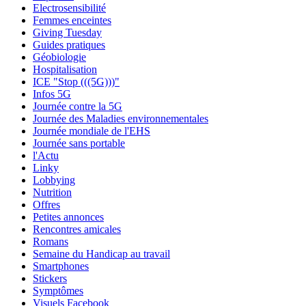
Electrosensibilité
Femmes enceintes
Giving Tuesday
Guides pratiques
Géobiologie
Hospitalisation
ICE "Stop (((5G)))"
Infos 5G
Journée contre la 5G
Journée des Maladies environnementales
Journée mondiale de l'EHS
Journée sans portable
l'Actu
Linky
Lobbying
Nutrition
Offres
Petites annonces
Rencontres amicales
Romans
Semaine du Handicap au travail
Smartphones
Stickers
Symptômes
Visuels Facebook