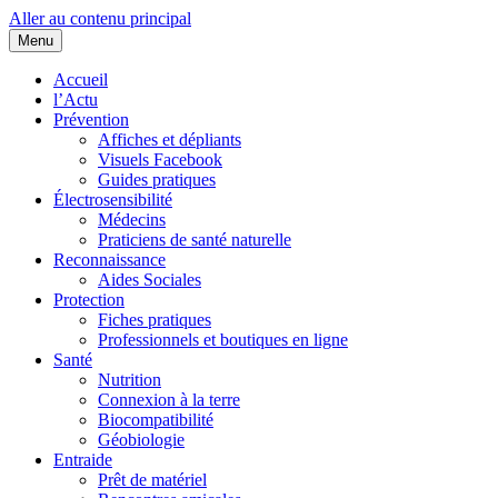
Aller au contenu principal
Menu
Cœurs d'EHS
Association d'Êtres Humains Sensibles et Solidaires pour une entraide
Accueil
l’Actu
Prévention
Affiches et dépliants
Visuels Facebook
Guides pratiques
Électrosensibilité
Médecins
Praticiens de santé naturelle
Reconnaissance
Aides Sociales
Protection
Fiches pratiques
Professionnels et boutiques en ligne
Santé
Nutrition
Connexion à la terre
Biocompatibilité
Géobiologie
Entraide
Prêt de matériel