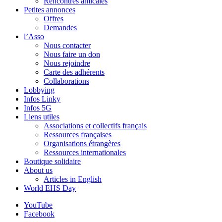
Rencontres amicales
Petites annonces
Offres
Demandes
l’Asso
Nous contacter
Nous faire un don
Nous rejoindre
Carte des adhérents
Collaborations
Lobbying
Infos Linky
Infos 5G
Liens utiles
Associations et collectifs français
Ressources françaises
Organisations étrangères
Ressources internationales
Boutique solidaire
About us
Articles in English
World EHS Day
YouTube
Facebook