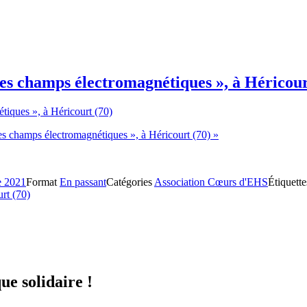
des champs électromagnétiques », à Héricour
s champs électromagnétiques », à Héricourt (70) »
e 2021
Format
En passant
Catégories
Association Cœurs d'EHS
Étiquett
rt (70)
ue solidaire !