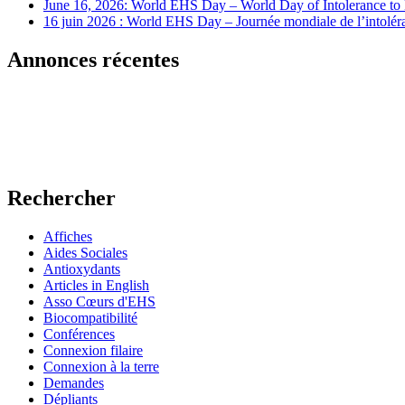
June 16, 2026: World EHS Day – World Day of Intolerance to 
16 juin 2026 : World EHS Day – Journée mondiale de l’intoléra
Annonces récentes
Rechercher
Affiches
Aides Sociales
Antioxydants
Articles in English
Asso Cœurs d'EHS
Biocompatibilité
Conférences
Connexion filaire
Connexion à la terre
Demandes
Dépliants