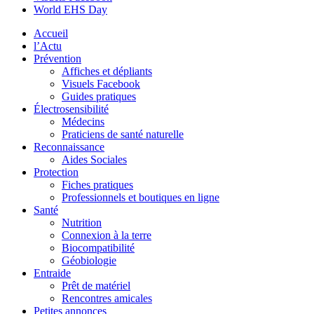
World EHS Day
Accueil
l’Actu
Prévention
Affiches et dépliants
Visuels Facebook
Guides pratiques
Électrosensibilité
Médecins
Praticiens de santé naturelle
Reconnaissance
Aides Sociales
Protection
Fiches pratiques
Professionnels et boutiques en ligne
Santé
Nutrition
Connexion à la terre
Biocompatibilité
Géobiologie
Entraide
Prêt de matériel
Rencontres amicales
Petites annonces