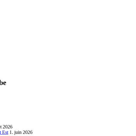
ube
let 2026
 Est
1. juin 2026