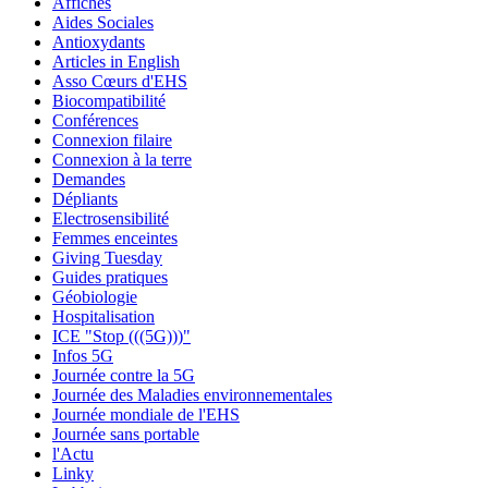
Affiches
Aides Sociales
Antioxydants
Articles in English
Asso Cœurs d'EHS
Biocompatibilité
Conférences
Connexion filaire
Connexion à la terre
Demandes
Dépliants
Electrosensibilité
Femmes enceintes
Giving Tuesday
Guides pratiques
Géobiologie
Hospitalisation
ICE "Stop (((5G)))"
Infos 5G
Journée contre la 5G
Journée des Maladies environnementales
Journée mondiale de l'EHS
Journée sans portable
l'Actu
Linky