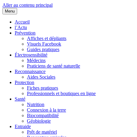
Aller au contenu principal
Menu
Cœurs d'EHS
Association d'Êtres Humains Sensibles et Solidaires pour une entraide
collaborative.
Accueil
l’Actu
Prévention
Affiches et dépliants
Visuels Facebook
Guides pratiques
Électrosensibilité
Médecins
Praticiens de santé naturelle
Reconnaissance
Aides Sociales
Protection
Fiches pratiques
Professionnels et boutiques en ligne
Santé
Nutrition
Connexion à la terre
Biocompatibilité
Géobiologie
Entraide
Prêt de matériel