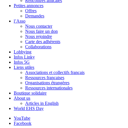
Rencontres amicales
Petites annonces
Offres
Demandes
l’Asso
Nous contacter
Nous faire un don
Nous rejoindre
Carte des adhérents
Collaborations
Lobbying
Infos Linky
Infos 5G
Liens utiles
Associations et collectifs français
Ressources françaises
Organisations étrangères
Ressources internationales
Boutique solidaire
About us
Articles in English
World EHS Day
YouTube
Facebook