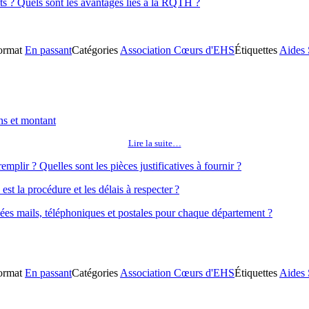
its ? Quels sont les avantages liés à la RQTH ?
ormat
En passant
Catégories
Association Cœurs d'EHS
Étiquettes
Aides 
ns et montant
Lire la suite…
plir ? Quelles sont les pièces justificatives à fournir ?
st la procédure et les délais à respecter ?
es mails, téléphoniques et postales pour chaque département ?
ormat
En passant
Catégories
Association Cœurs d'EHS
Étiquettes
Aides 