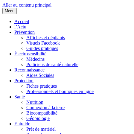
Aller au contenu principal
Menu
Cœurs d'EHS
Association d'Êtres Humains Sensibles et Solidaires pour une entraide
Accueil
l’Actu
Prévention
Affiches et dépliants
Visuels Facebook
Guides pratiques
Électrosensibilité
Médecins
Praticiens de santé naturelle
Reconnaissance
Aides Sociales
Protection
Fiches pratiques
Professionnels et boutiques en ligne
Santé
Nutrition
Connexion à la terre
Biocompatibilité
Géobiologie
Entraide
Prêt de matériel