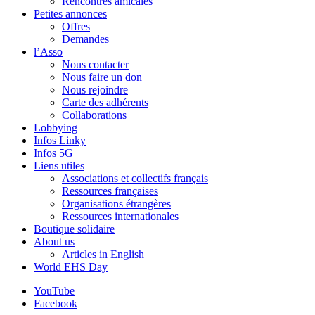
Rencontres amicales
Petites annonces
Offres
Demandes
l’Asso
Nous contacter
Nous faire un don
Nous rejoindre
Carte des adhérents
Collaborations
Lobbying
Infos Linky
Infos 5G
Liens utiles
Associations et collectifs français
Ressources françaises
Organisations étrangères
Ressources internationales
Boutique solidaire
About us
Articles in English
World EHS Day
YouTube
Facebook