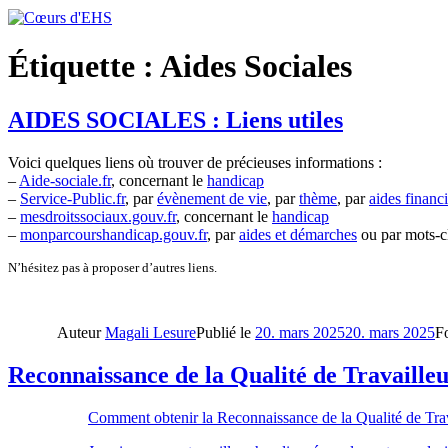
Étiquette :
Aides Sociales
AIDES SOCIALES : Liens utiles
Voici quelques liens où trouver de précieuses informations :
–
Aide-sociale.fr
, concernant le
handicap
–
Service-Public.fr
, par
évènement de vie
, par
thème
, par
aides financ
–
mesdroitssociaux.gouv.fr
, concernant le
handicap
–
monparcourshandicap.gouv.fr
, par
aides et démarches
ou par mots-c
N’hésitez pas à proposer d’autres liens.
Auteur
Magali Lesure
Publié le
20. mars 2025
20. mars 2025
F
Reconnaissance de la Qualité de Travail
Comment obtenir la Reconnaissance de la Qualité de Trava