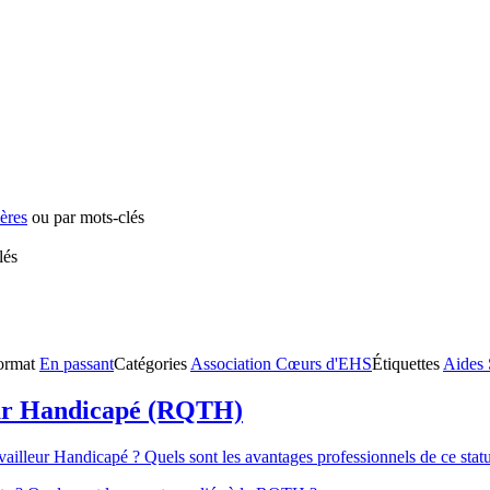
ières
ou par mots-clés
lés
ormat
En passant
Catégories
Association Cœurs d'EHS
Étiquettes
Aides 
leur Handicapé (RQTH)
illeur Handicapé ? Quels sont les avantages professionnels de ce statu