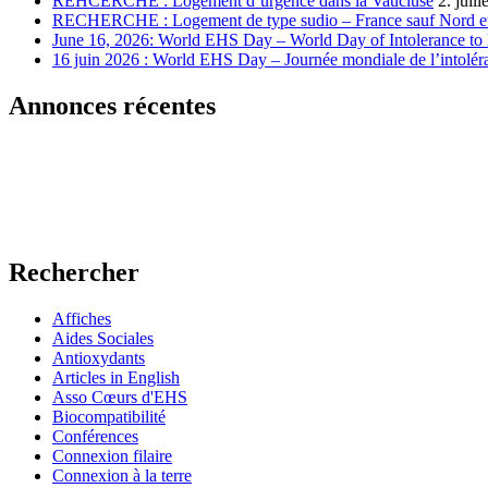
REHCERCHE : Logement d’urgence dans la Vaucluse
2. juil
RECHERCHE : Logement de type sudio – France sauf Nord et
June 16, 2026: World EHS Day – World Day of Intolerance to 
16 juin 2026 : World EHS Day – Journée mondiale de l’intoléra
Annonces récentes
Rechercher
Affiches
Aides Sociales
Antioxydants
Articles in English
Asso Cœurs d'EHS
Biocompatibilité
Conférences
Connexion filaire
Connexion à la terre