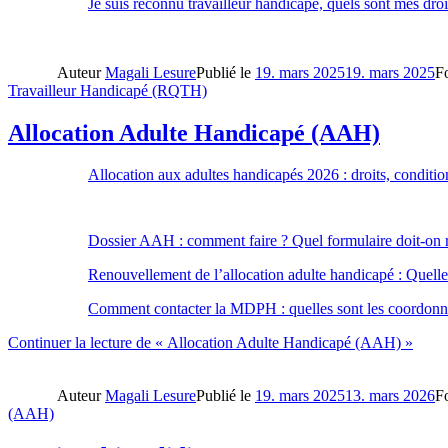
Je suis reconnu travailleur handicapé, quels sont mes dro
Auteur
Magali Lesure
Publié le
19. mars 2025
19. mars 2025
F
Travailleur Handicapé (RQTH)
Allocation Adulte Handicapé (AAH)
Allocation aux adultes handicapés 2026 : droits, conditio
Dossier AAH : comment faire ? Quel formulaire doit-on rem
Renouvellement de l’allocation adulte handicapé : Quelle e
Comment contacter la MDPH : quelles sont les coordonné
Continuer la lecture
de « Allocation Adulte Handicapé (AAH) »
Auteur
Magali Lesure
Publié le
19. mars 2025
13. mars 2026
F
(AAH)