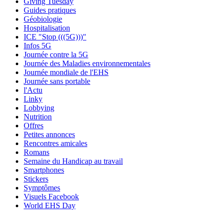
Giving Tuesday
Guides pratiques
Géobiologie
Hospitalisation
ICE "Stop (((5G)))"
Infos 5G
Journée contre la 5G
Journée des Maladies environnementales
Journée mondiale de l'EHS
Journée sans portable
l'Actu
Linky
Lobbying
Nutrition
Offres
Petites annonces
Rencontres amicales
Romans
Semaine du Handicap au travail
Smartphones
Stickers
Symptômes
Visuels Facebook
World EHS Day