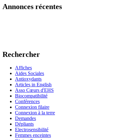
Annonces récentes
Rechercher
Affiches
Aides Sociales
Antioxydants
Articles in English
Asso Cœurs d'EHS
Biocompatibilité
Conférences
Connexion filaire
Connexion à la terre
Demandes
Dépliants
Electrosensibilité
Femmes enceintes