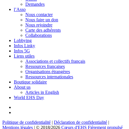
Demandes
l’Asso
Nous contacter
Nous faire un don
Nous rejoindre
Carte des adhérents
Collaborations
Lobbying
Infos Linky
Infos 5G
Liens utiles
Associations et collectifs français
Ressources françaises
Organisations étrangères
Ressources internationales
Boutique solidaire
About us
Articles in English
World EHS Day
YouTube
Facebook
Politique de confidentialité
|
Déclaration de confidentialité
|
Mentions légales
| © 2018/2026
Cœurs d'EHS
Fièrement propulsé