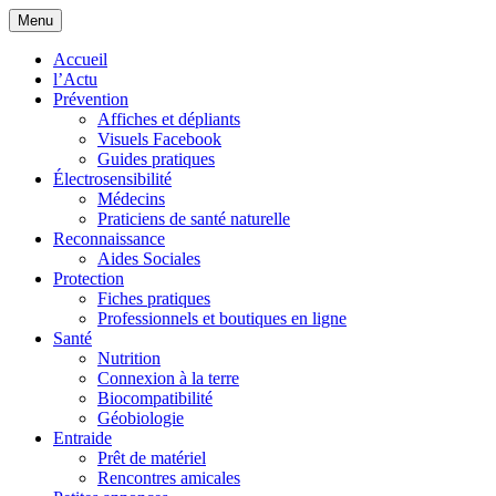
Aller
Menu
Cœurs d'EHS
Association d'Êtres Humains Sensibles et Solidaires pour une entraide
au
collaborative.
contenu
Accueil
principal
l’Actu
Prévention
Affiches et dépliants
Visuels Facebook
Guides pratiques
Électrosensibilité
Médecins
Praticiens de santé naturelle
Reconnaissance
Aides Sociales
Protection
Fiches pratiques
Professionnels et boutiques en ligne
Santé
Nutrition
Connexion à la terre
Biocompatibilité
Géobiologie
Entraide
Prêt de matériel
Rencontres amicales