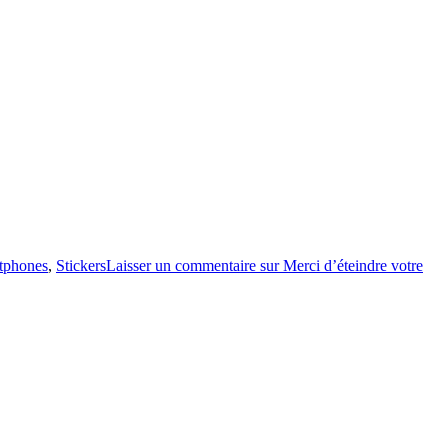
tphones
,
Stickers
Laisser un commentaire
sur Merci d’éteindre votre