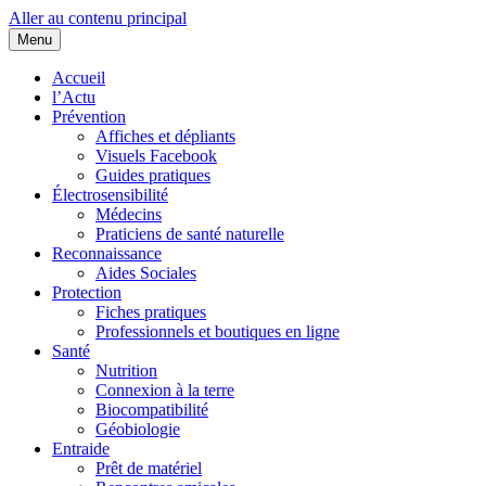
Aller au contenu principal
Menu
Cœurs d'EHS
Association d'Êtres Humains Sensibles et Solidaires pour une entraide
Accueil
l’Actu
Prévention
Affiches et dépliants
Visuels Facebook
Guides pratiques
Électrosensibilité
Médecins
Praticiens de santé naturelle
Reconnaissance
Aides Sociales
Protection
Fiches pratiques
Professionnels et boutiques en ligne
Santé
Nutrition
Connexion à la terre
Biocompatibilité
Géobiologie
Entraide
Prêt de matériel