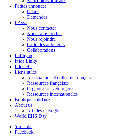
Rencontres amicales
Petites annonces
Offres
Demandes
l’Asso
Nous contacter
Nous faire un don
Nous rejoindre
Carte des adhérents
Collaborations
Lobbying
Infos Linky
Infos 5G
Liens utiles
Associations et collectifs français
Ressources françaises
Organisations étrangères
Ressources internationales
Boutique solidaire
About us
Articles in English
World EHS Day
YouTube
Facebook