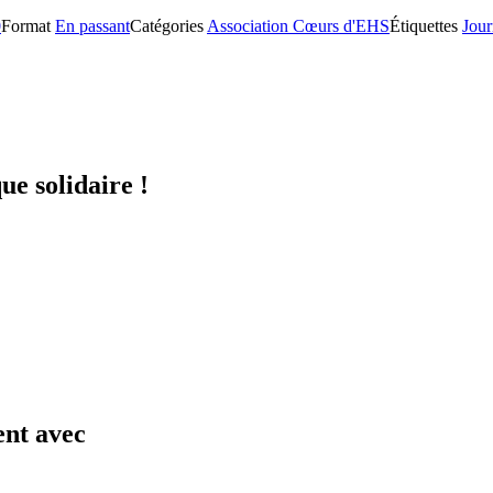
0
Format
En passant
Catégories
Association Cœurs d'EHS
Étiquettes
Jour
ue solidaire !
ent avec