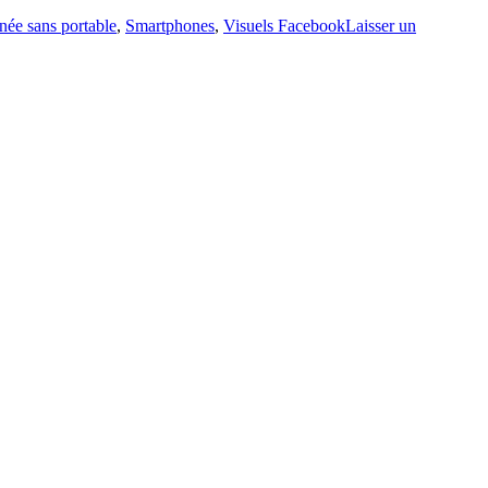
née sans portable
,
Smartphones
,
Visuels Facebook
Laisser un