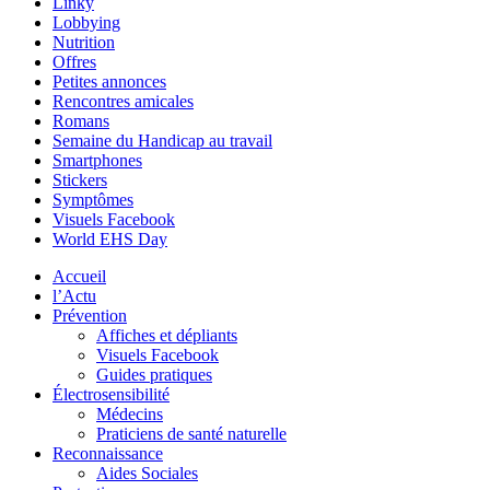
Linky
Lobbying
Nutrition
Offres
Petites annonces
Rencontres amicales
Romans
Semaine du Handicap au travail
Smartphones
Stickers
Symptômes
Visuels Facebook
World EHS Day
Accueil
l’Actu
Prévention
Affiches et dépliants
Visuels Facebook
Guides pratiques
Électrosensibilité
Médecins
Praticiens de santé naturelle
Reconnaissance
Aides Sociales