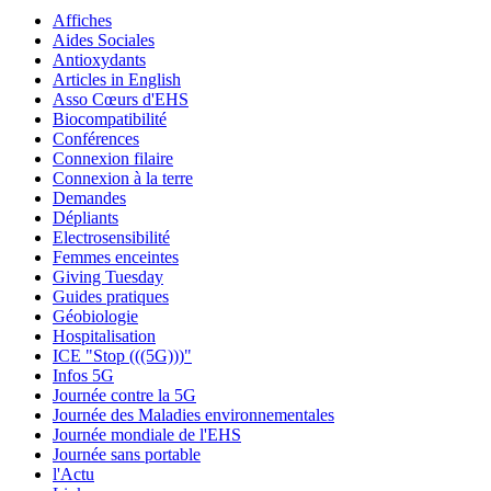
Affiches
Aides Sociales
Antioxydants
Articles in English
Asso Cœurs d'EHS
Biocompatibilité
Conférences
Connexion filaire
Connexion à la terre
Demandes
Dépliants
Electrosensibilité
Femmes enceintes
Giving Tuesday
Guides pratiques
Géobiologie
Hospitalisation
ICE "Stop (((5G)))"
Infos 5G
Journée contre la 5G
Journée des Maladies environnementales
Journée mondiale de l'EHS
Journée sans portable
l'Actu