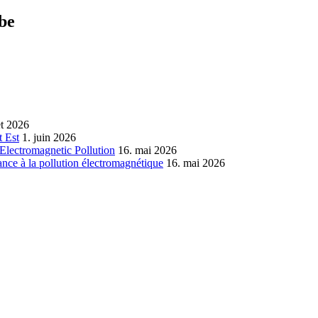
ube
let 2026
 Est
1. juin 2026
Electromagnetic Pollution
16. mai 2026
nce à la pollution électromagnétique
16. mai 2026