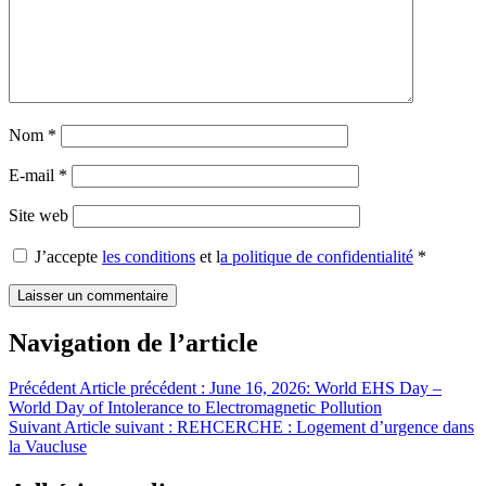
Nom
*
E-mail
*
Site web
J’accepte
les conditions
et l
a politique de confidentialité
*
Navigation de l’article
Précédent
Article précédent :
June 16, 2026: World EHS Day –
World Day of Intolerance to Electromagnetic Pollution
Suivant
Article suivant :
REHCERCHE : Logement d’urgence dans
la Vaucluse