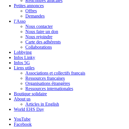
Rencontres amicales
Petites annonces
Offres
Demandes
l’Asso
Nous contacter
Nous faire un don
Nous rejoindre
Carte des adhérents
Collaborations
Lobbying
Infos Linky
Infos 5G
Liens utiles
Associations et collectifs français
Ressources françaises
Organisations étrangères
Ressources internationales
Boutique solidaire
About us
Articles in English
World EHS Day
YouTube
Facebook