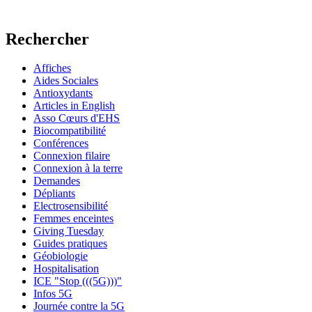
Rechercher
Affiches
Aides Sociales
Antioxydants
Articles in English
Asso Cœurs d'EHS
Biocompatibilité
Conférences
Connexion filaire
Connexion à la terre
Demandes
Dépliants
Electrosensibilité
Femmes enceintes
Giving Tuesday
Guides pratiques
Géobiologie
Hospitalisation
ICE "Stop (((5G)))"
Infos 5G
Journée contre la 5G