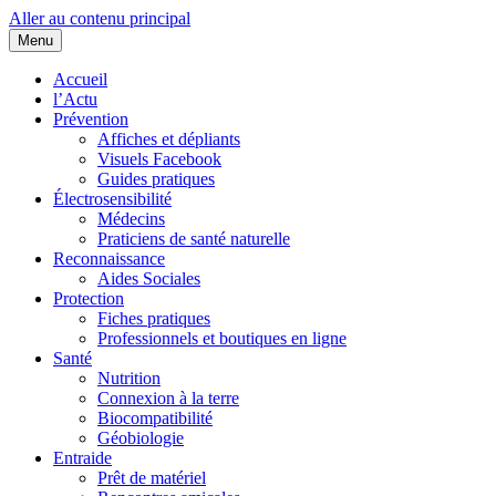
Aller au contenu principal
Menu
Cœurs d'EHS
Association d'Êtres Humains Sensibles et Solidaires pour une entraide
collaborative.
Accueil
l’Actu
Prévention
Affiches et dépliants
Visuels Facebook
Guides pratiques
Électrosensibilité
Médecins
Praticiens de santé naturelle
Reconnaissance
Aides Sociales
Protection
Fiches pratiques
Professionnels et boutiques en ligne
Santé
Nutrition
Connexion à la terre
Biocompatibilité
Géobiologie
Entraide
Prêt de matériel