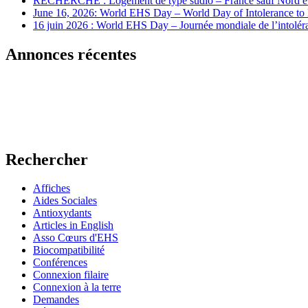
RECHERCHE : Logement de type sudio – France sauf Nord et
June 16, 2026: World EHS Day – World Day of Intolerance to 
16 juin 2026 : World EHS Day – Journée mondiale de l’intoléra
Annonces récentes
Rechercher
Affiches
Aides Sociales
Antioxydants
Articles in English
Asso Cœurs d'EHS
Biocompatibilité
Conférences
Connexion filaire
Connexion à la terre
Demandes