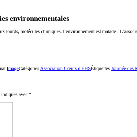
ies environnementales
étaux lourds, molécules chimiques, l’environnement est malade ! L’associ
mat
Image
Catégories
Association Cœurs d'EHS
Étiquettes
Journée des 
t indiqués avec
*