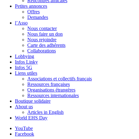
Rencontres amicales
Petites annonces
Offres
Demandes
l’Asso
Nous contacter
Nous faire un don
Nous rejoindre
Carte des adhérents
Collaborations
Lobbying
Infos Linky
Infos 5G
Liens utiles
Associations et collectifs français
Ressources françaises
Organisations étrangères
Ressources internationales
Boutique solidaire
About us
Articles in English
World EHS Day
YouTube
Facebook