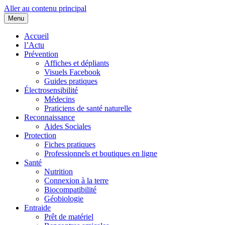
Aller au contenu principal
Menu
Cœurs d'EHS
Association d'Êtres Humains Sensibles et Solidaires pour une entraide
Accueil
l’Actu
Prévention
Affiches et dépliants
Visuels Facebook
Guides pratiques
Électrosensibilité
Médecins
Praticiens de santé naturelle
Reconnaissance
Aides Sociales
Protection
Fiches pratiques
Professionnels et boutiques en ligne
Santé
Nutrition
Connexion à la terre
Biocompatibilité
Géobiologie
Entraide
Prêt de matériel