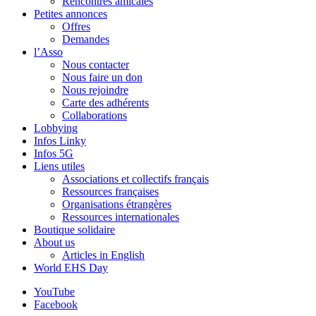
Rencontres amicales
Petites annonces
Offres
Demandes
l’Asso
Nous contacter
Nous faire un don
Nous rejoindre
Carte des adhérents
Collaborations
Lobbying
Infos Linky
Infos 5G
Liens utiles
Associations et collectifs français
Ressources françaises
Organisations étrangères
Ressources internationales
Boutique solidaire
About us
Articles in English
World EHS Day
YouTube
Facebook