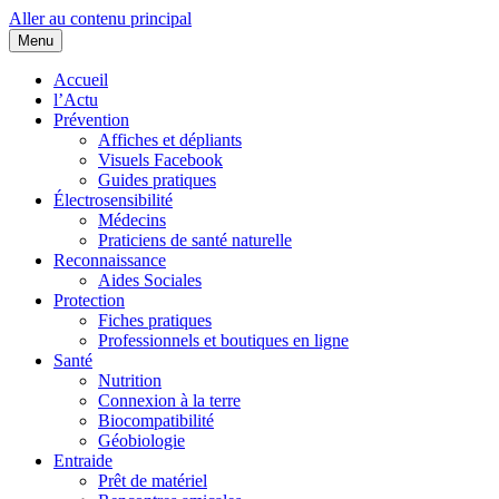
Aller au contenu principal
Menu
Cœurs d'EHS
Association d'Êtres Humains Sensibles et Solidaires pour une entraide
collaborative.
Accueil
l’Actu
Prévention
Affiches et dépliants
Visuels Facebook
Guides pratiques
Électrosensibilité
Médecins
Praticiens de santé naturelle
Reconnaissance
Aides Sociales
Protection
Fiches pratiques
Professionnels et boutiques en ligne
Santé
Nutrition
Connexion à la terre
Biocompatibilité
Géobiologie
Entraide
Prêt de matériel